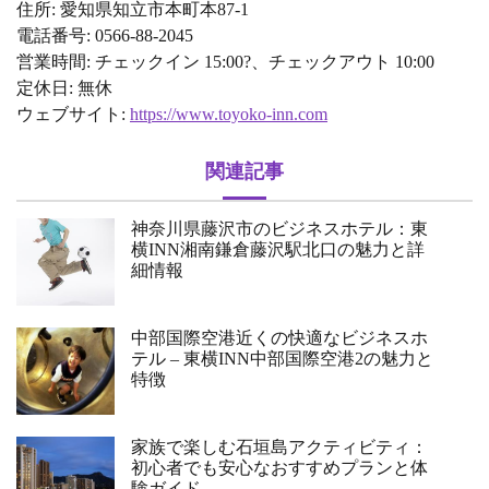
住所: 愛知県知立市本町本87-1
電話番号: 0566-88-2045
営業時間: チェックイン 15:00?、チェックアウト 10:00
定休日: 無休
ウェブサイト:
https://www.toyoko-inn.com
関連記事
神奈川県藤沢市のビジネスホテル：東
横INN湘南鎌倉藤沢駅北口の魅力と詳
細情報
中部国際空港近くの快適なビジネスホ
テル – 東横INN中部国際空港2の魅力と
特徴
家族で楽しむ石垣島アクティビティ：
初心者でも安心なおすすめプランと体
験ガイド