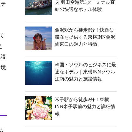
ヌ 羽田空港第3ターミナル直
ホテ
結の快適なホテル体験
金沢駅から徒歩6分！快適な
く
滞在を提供する東横INN金沢
駅東口の魅力と特徴
え
電設
韓国・ソウルのビジネスに最
環境
適なホテル｜東横INNソウル
江南の魅力と施設情報
米子駅から徒歩2分！東横
INN米子駅前の魅力と詳細情
報
は