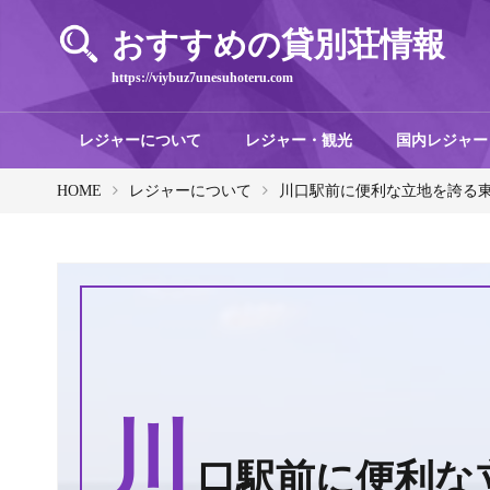
おすすめの貸別荘情報
https://viybuz7unesuhoteru.com
レジャーについて
レジャー・観光
国内レジャー
HOME
レジャーについて
川口駅前に便利な立地を誇る東
川
口駅前に便利な